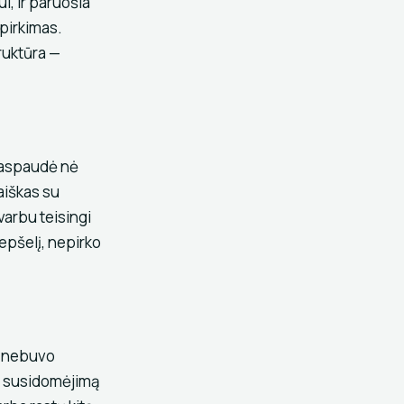
i, ir paruošia
 pirkimas.
truktūra —
paspaudė nė
aiškas su
varbu teisingi
repšelį, nepirko
ar nebuvo
ti susidomėjimą