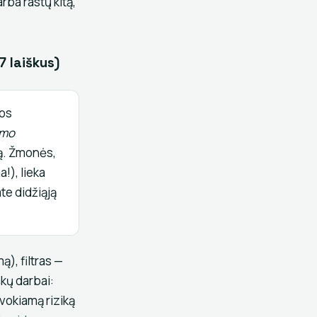
rba rastų kitą,
7 laiškus)
mos
ymo
gą. Žmonės,
!), lieka
te didžiąją
ą), filtras —
kų darbai:
uvokiamą riziką