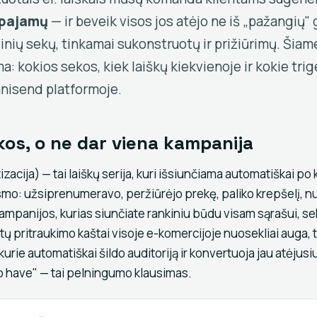
 pajamų
— ir beveik visos jos atėjo ne iš „pažangių" 
inių sekų, tinkamai sukonstruotų ir prižiūrimų. Šiam
a: kokios sekos, kiek laiškų kiekvienoje ir kokie trige
nisend platformoje.
kos, o ne dar viena kampanija
acija) — tai laiškų serija, kuri išsiunčiama automatiškai po
o: užsiprenumeravo, peržiūrėjo prekę, paliko krepšelį, nu
kampanijos, kurias siunčiate rankiniu būdu visam sąrašui, se
tų pritraukimo kaštai visoje e-komercijoje nuosekliai auga, 
rie automatiškai šildo auditoriją ir konvertuoja jau atėjusi
o have" — tai pelningumo klausimas.