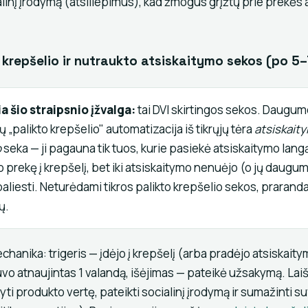
ialinį įrodymą (atsiliepimus), kad žmogus grįžtų prie prekės a
.
 krepšelio ir nutraukto atsiskaitymo sekos (po 5–
a šio straipsnio įžvalga:
tai DVI skirtingos sekos. Daugu
 „palikto krepšelio" automatizacija iš tikrųjų tėra
atsiskait
o
seka — ji pagauna tik tuos, kurie pasiekė atsiskaitymo lan
jo prekę į krepšelį, bet iki atsiskaitymo nenuėjo (o jų dauguma
paliesti. Neturėdami tikros palikto krepšelio sekos, praranda
ų.
hanika: trigeris — įdėjo į krepšelį (arba pradėjo atsiskaitym
vo atnaujintas 1 valandą, išėjimas — pateikė užsakymą. Laiš
yti produkto vertę, pateikti socialinį įrodymą ir sumažinti s