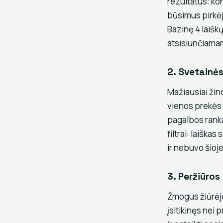
rezultatus: kon
būsimus pirkėju
Bazinę 4 laišk
atsisiunčiama
2. Svetainės
Mažiausiai ži
vienos prekės —
pagalbos ranka
filtrai: laiška
ir nebuvo šioj
3. Peržiūros
Žmogus žiūrėjo
įsitikinęs nei