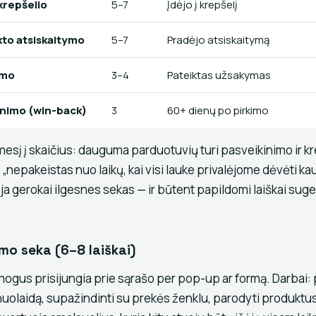
 krepšelio
5–7
Įdėjo į krepšelį
to atsiskaitymo
5–7
Pradėjo atsiskaitymą
imo
3–4
Pateiktas užsakymas
nimo (win-back)
3
60+ dienų po pirkimo
mesį į skaičius: dauguma parduotuvių turi pasveikinimo ir k
 „nepakeistas nuo laikų, kai visi lauke privalėjome dėvėti kau
a gerokai ilgesnes sekas — ir būtent papildomi laiškai sug
imo seka (6–8 laiškai)
mogus prisijungia prie sąrašo per pop-up ar formą. Darbai: p
uolaidą, supažindinti su prekės ženklu, parodyti produktus