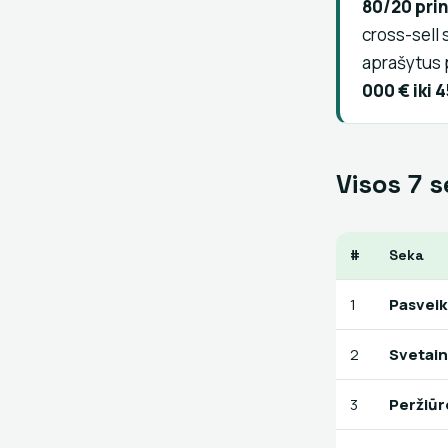
80/20 prin
cross-sell 
aprašytus 
000 € iki 
Visos 7 s
#
Seka
1
Pasveik
2
Svetain
3
Peržiūr