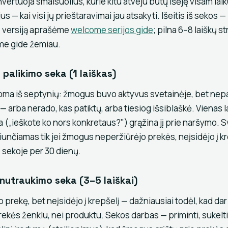
vertuoja smalsuolius, kurie kitu atveju būtų išėję visam laiku
s — kai visi jų prieštaravimai jau atsakyti. Išeitis iš sekos —
ų versiją aprašėme
welcome serijos gide
; pilna 6–8 laiškų s
me gide žemiau.
 palikimo seka (1 laiškas)
noma iš septynių: žmogus buvo aktyvus svetainėje, bet ne
 arba nerado, kas patiktų, arba tiesiog išsiblaškė. Vienas l
 („ieškote ko nors konkretaus?") grąžina jį prie naršymo. S
s siunčiamas tik jei žmogus neperžiūrėjo prekės, neįsidėjo į k
e sekoje per 30 dienų.
 nutraukimo seka (3–5 laiškai)
 prekę, bet neįsidėjo į krepšelį — dažniausiai todėl, kad d
 prekės ženklu, nei produktu. Sekos darbas — priminti, sukel