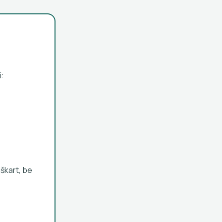
i:
iškart, be