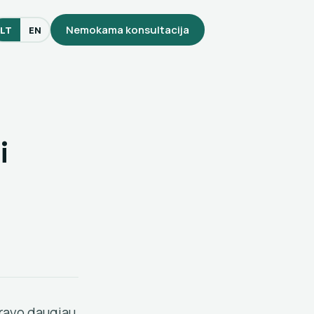
Nemokama konsultacija
LT
EN
i
ravo daugiau