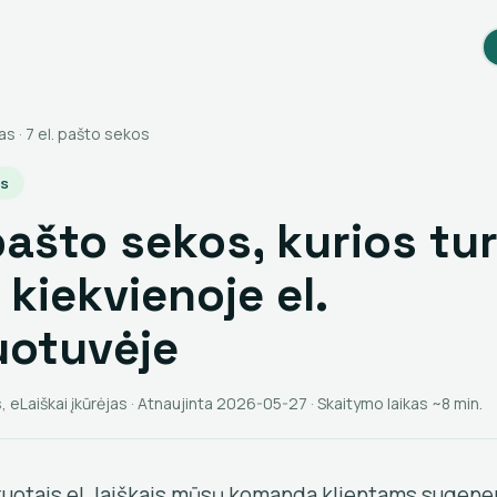
as
· 7 el. pašto sekos
os
 pašto sekos, kurios tur
 kiekvienoje el.
uotuvėje
, eLaiškai įkūrėjas · Atnaujinta 2026-05-27 · Skaitymo laikas ~8 min.
uotais el. laiškais mūsų komanda klientams sugene