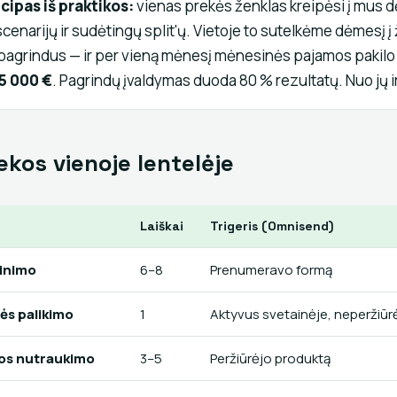
cipas iš praktikos:
vienas prekės ženklas kreipėsi į mus 
scenarijų ir sudėtingų split'ų. Vietoje to sutelkėme dėmesį 
pagrindus — ir per vieną mėnesį mėnesinės pajamos pakil
45 000 €
. Pagrindų įvaldymas duoda 80 % rezultatų. Nuo jų i
ekos vienoje lentelėje
Laiškai
Trigeris (Omnisend)
inimo
6–8
Prenumeravo formą
ės palikimo
1
Aktyvus svetainėje, neperžiūr
os nutraukimo
3–5
Peržiūrėjo produktą