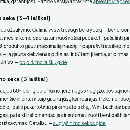
itika, garantijos). Bazinę versiją aprašėme
apleisto krepšel
o seka (3–4 laiškai)
t po užsakymo. Galima vystyti daugybe krypčių — bendruom
et mes laikome paprastai: nuoširdžiai padėkoti, pašalinti pi
iš produkto gauti maksimalią naudą, ir paprašyti atsiliepimo.
 — ją gauna kiekvienas pirkėjas, ir būtent ji lemia, ar pirmas
ruktūra —
po pirkimo laiškų gide
.
mo seka (3 laiškai)
aėjus 60+ dienų po pirkimo, jei žmogus negrįžo. Jos sąmon
e: šie klientai ir taip gauna jūsų kampanijas (rekomendu
idžioji dalis pakartotinių pirkimų ateis iš jų. Win-back darbas
gas, pateikti rekomendacijas ir automatizuoti bent dalį klie
as užsakymas. Detaliau —
sugrąžinimo sekos gide
.