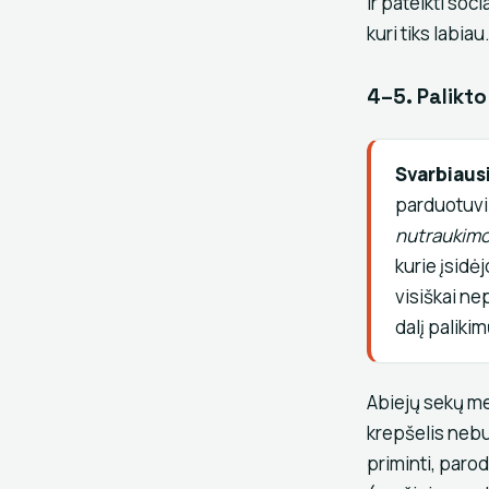
ir pateikti soc
kuri tiks labiau
4–5. Palikto
Svarbiausi
parduotuvių
nutraukim
kurie įsidė
visiškai ne
dalį palikim
Abiejų sekų mec
krepšelis nebu
priminti, parod