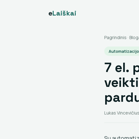
e
Laiškai
Pagrindinis
·
Blog
Automatizacij
7 el.
veikti
pard
Lukas Vincevičius
Su automatiz