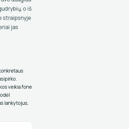
gudrybių, o iš
e straipsnyje
riai jas
 konkretaus
sipirko.
kos veikia fone
todėl
us lankytojus,