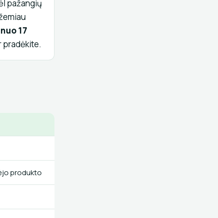
dėl pažangių
į žemiau
o
nuo 17
r pradėkite.
ėjo produkto