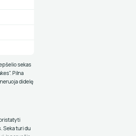
repšelio sekas
kes". Pilna
eneruoja didelę
ristatyti
. Seka turi du