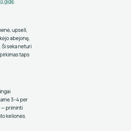
io gide
.
enė, upsell,
rkėjo abejonę,
 Ši seka neturi
 pirkimas taps
ingai
ojame 3–4 per
 — priminti
nto kelionės.