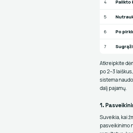
4
Palikto
5
Nutrauk
6
Po pirk
7
Sugrąži
Atkreipkite dė
po 2–3 laiškus,
sistema naudoj
dalį pajamų.
1. Pasveikin
Suveikia, kai ž
pasveikinimo n