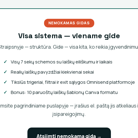
NEMOKAMAS GIDAS
Visa sistema — viename gide
traipsnyje — struktūra. Gide — visa kita, ko reikia įgyvendinimu
Visų 7 sekų schemos su laiškų eiliškumu ir laikais
Realių laiškų pavyzdžiai kiekvienai sekai
Tikslūs trigeriai, filtrai ir exit sąlygos Omnisend platformoje
Bonus: 10 paruoštų laiškų šablonų Canva formatu
imsite pagrindiniame puslapyje — įrašius el. paštą jis atkeliaus 
įsipareigojimų.
Atsiimti nemokamą gidą →