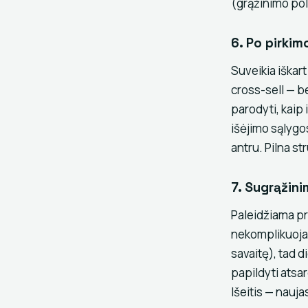
(grąžinimo pol
6. Po pirkim
Suveikia iškar
cross-sell — b
parodyti, kaip 
išėjimo sąlygos
antru. Pilna st
7. Sugrąžini
Paleidžiama pr
nekomplikuojam
savaitę), tad d
papildyti atsar
Išeitis — nauj