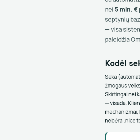
nei
5 mln. €
septynių baz
— visa sistem
paleidžia Om
Kodėl se
Seka (automatiz
žmogaus veiksm
Skirtingai nei 
— visada. Klien
mechanizmai, ku
nebėra „nice t