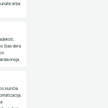
aunate arba
padėkoti,
os (kas dera
 po
pardavinėja.
os siunčia
omatizacija,
na