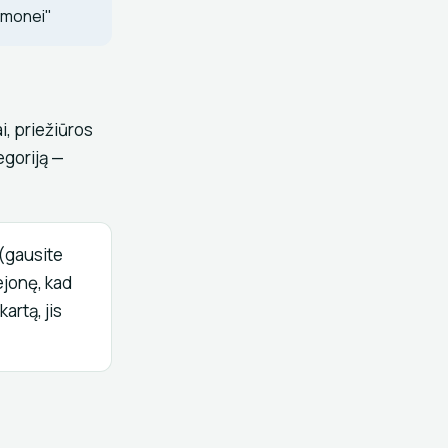
omonei"
ai, priežiūros
egoriją —
 (gausite
ejonę, kad
artą, jis