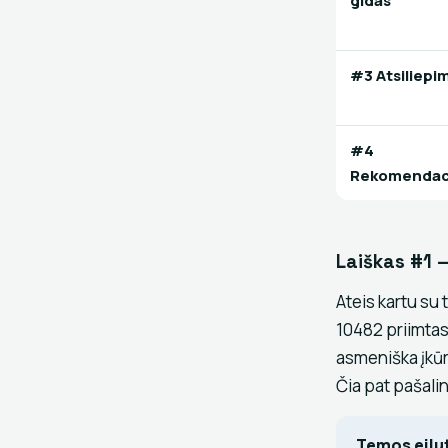
gidas
#3 Atsiliepi
#4
Rekomendac
Laiškas #1 
Ateis kartu su 
10482 priimtas"
asmeniška įkūrė
Čia pat pašali
Temos eilu