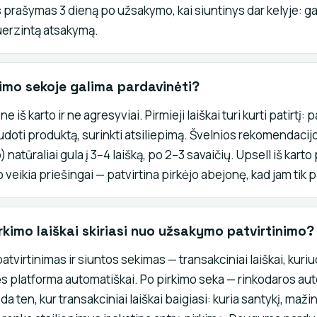
 prašymas 3 dieną po užsakymo, kai siuntinys dar kelyje: g
suerzintą atsakymą.
kimo sekoje galima pardavinėti?
e iš karto ir ne agresyviai. Pirmieji laiškai turi kurti patirtį: 
udoti produktą, surinkti atsiliepimą. Švelnios rekomendacij
o) natūraliai gula į 3–4 laišką, po 2–3 savaičių. Upsell iš karto
veikia priešingai — patvirtina pirkėjo abejonę, kad jam tik 
rkimo laiškai skiriasi nuo užsakymo patvirtinimo?
tvirtinimas ir siuntos sekimas — transakciniai laiškai, kuriu
 platforma automatiškai. Po pirkimo seka — rinkodaros aut
da ten, kur transakciniai laiškai baigiasi: kuria santykį, maži