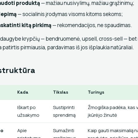
audoti produktą
— mažiau nusivylimų, mažiau grąžinimų;
liepimą
— socialinis įrodymas visoms kitoms sekoms;
skatinti kitą pirkimą
— rekomendacijos, ne spaudimas.
 daugybe krypčių — bendruomenė, upsell, cross-sell — bet
 patirtis pirmiausia, pardavimas iš jos išplaukia natūraliai.
 struktūra
Kada
Tikslas
Turinys
Iškart po
Sustiprinti
Žmogiška padėka, kas v
užsakymo
sprendimą
įkūrėjo žinutė
mo
Apie
Sumažinti
Kaip gauti maksimalią n