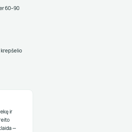
per 60–90
r krepšelio
ekę ir
reito
klaida —