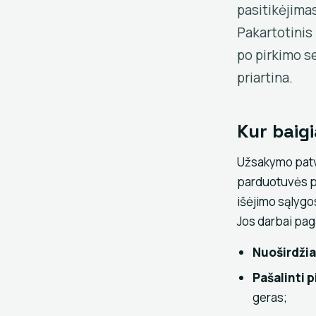
pasitikėjimas
Pakartotinis 
po pirkimo s
priartina.
Kur baigi
Užsakymo patvir
parduotuvės pl
išėjimo sąlygos
Jos darbai pag
Nuoširdžia
Pašalinti 
geras;