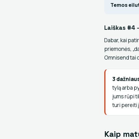
Temos eilu
Laiškas #4 
Dabar, kai pati
priemonės, „da
Omnisend tai 
3 dažniaus
tylą arba p
jums rūpi ti
turi pereiti
Kaip mat