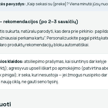
tės pavyzdys:
„Kaip sekasi su {preke}? Viena minutė jūsų nu
— rekomendacijos (po 2–3 savaičių)
rtis sukurta, natūralu parodyti, kas dera prie pirkinio: papild
žniausiai perkama kartu". Personalizuokite pagal pirktą kat
daro produktų rekomendacijų bloku automatiškai.
ios klaidos:
atsiliepimo prašymas, kai siuntinys dar kelyje
yktį); agresyvus upsell iškart po apmokėjimo (patvirtina ab
k pinigai); ir seka, kuri nesustoja — jei žmogus nusipirko dar k
 į naują ciklą, ne gauti seno tęsinį.
uoti