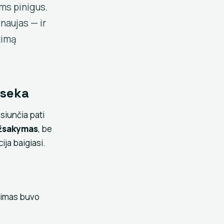
ums pinigus.
 naujas — ir
kimą
 seka
siunčia pati
užsakymas
, be
ija baigiasi.
ndimas buvo