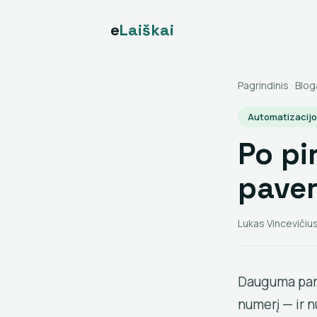
e
Laiškai
Pagrindinis
·
Blog
Automatizacij
Po pi
paver
Lukas Vincevičius
Dauguma pard
numerį — ir n