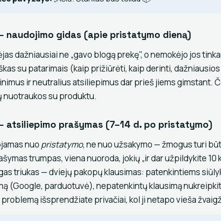
— naudojimo gidas (apie pristatymo dieną)
ėjas dažniausiai ne „gavo blogą prekę", o nemokėjo jos tink
kas su patarimais (kaip prižiūrėti, kaip derinti, dažniausios
imus ir neutralius atsiliepimus dar prieš jiems gimstant. Či
tų nuotraukos su produktu.
— atsiliepimo prašymas (7–14 d. po pristatymo)
uojamas nuo
pristatymo
, ne nuo užsakymo — žmogus turi būt
rašymas trumpas, viena nuoroda, jokių „ir dar užpildykite 10
gas triukas — dviejų pakopų klausimas: patenkintiems siūlyki
imą (Google, parduotuvė), nepatenkintų klausimą nukreipkite 
problemą išsprendžiate privačiai, kol ji netapo vieša žvaig