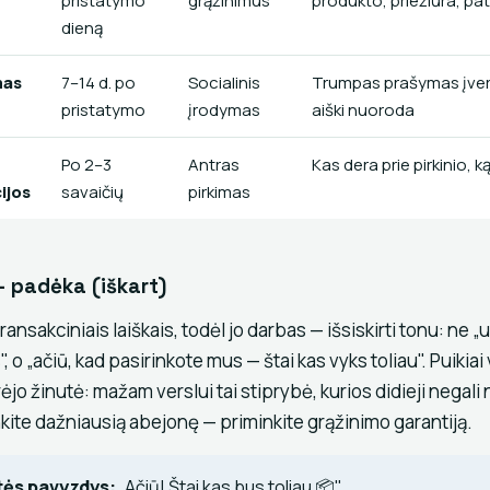
pristatymo
grąžinimus
produkto, priežiūra, pa
dieną
mas
7–14 d. po
Socialinis
Trumpas prašymas įvert
pristatymo
įrodymas
aiški nuoroda
Po 2–3
Antras
Kas dera prie pirkinio, ką
ijos
savaičių
pirkimas
— padėka (iškart)
transakciniais laiškais, todėl jo darbas — išsiskirti tonu: ne 
, o „ačiū, kad pasirinkote mus — štai kas vyks toliau". Puikiai 
jo žinutė: mažam verslui tai stiprybė, kurios didieji negali 
nkite dažniausią abejonę — priminkite grąžinimo garantiją.
tės pavyzdys:
„Ačiū! Štai kas bus toliau 📦"