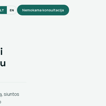
Nemokama konsultacija
LT
EN
i
ru
, siuntos
o