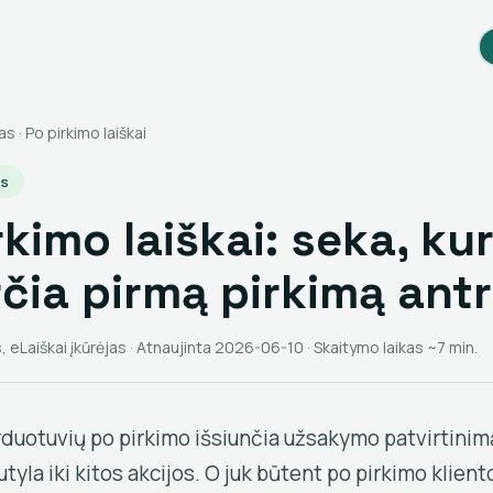
as
· Po pirkimo laiškai
os
rkimo laiškai: seka, kur
čia pirmą pirkimą ant
, eLaiškai įkūrėjas · Atnaujinta 2026-06-10 · Skaitymo laikas ~7 min.
uotuvių po pirkimo išsiunčia užsakymo patvirtinimą
utyla iki kitos akcijos. O juk būtent po pirkimo klient