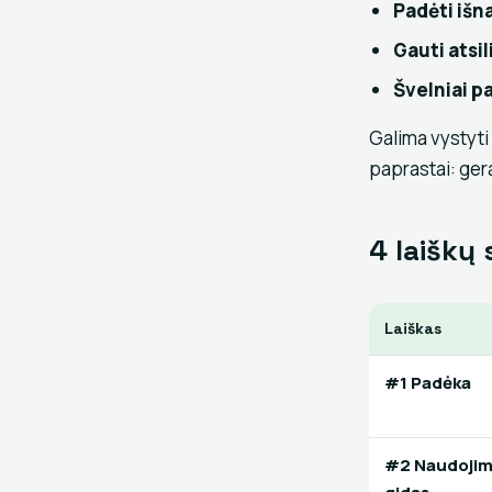
Padėti išn
Gauti atsi
Švelniai pa
Galima vystyti
paprastai: gera
4 laiškų
Laiškas
#1 Padėka
#2 Naudoji