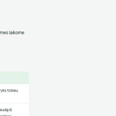
 mes laikome
yks toliau,
audą iš