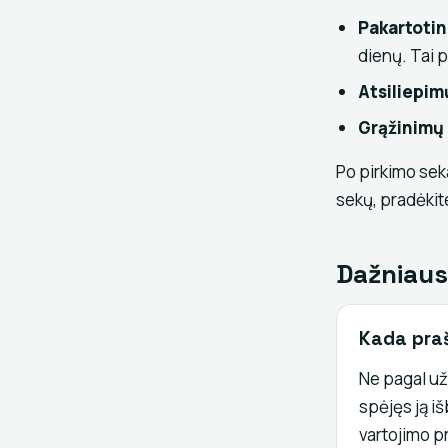
Pakartotini
dienų. Tai p
Atsiliepim
Grąžinimų
Po pirkimo sek
sekų, pradėkit
Dažniaus
Kada praš
Ne pagal už
spėjęs ją i
vartojimo p