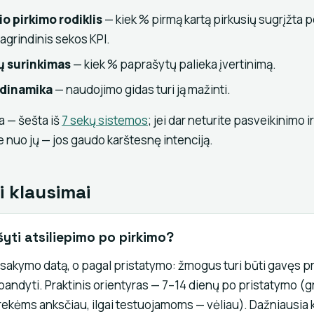
o pirkimo rodiklis
— kiek % pirmą kartą pirkusių sugrįžta 
agrindinis sekos KPI.
ų surinkimas
— kiek % paprašytų palieka įvertinimą.
 dinamika
— naudojimo gidas turi ją mažinti.
a — šešta iš
7 sekų sistemos
; jei dar neturite pasveikinimo i
e nuo jų — jos gaudo karštesnę intenciją.
i klausimai
yti atsiliepimo po pirkimo?
sakymo datą, o pagal pristatymo: žmogus turi būti gavęs pr
šbandyti. Praktinis orientyras — 7–14 dienų po pristatymo (g
rekėms anksčiau, ilgai testuojamoms — vėliau). Dažniausia 