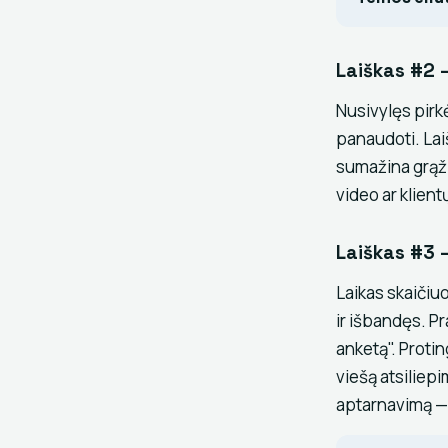
Laiškas #2 
Nusivylęs pirk
panaudoti. Laiš
sumažina grąžin
video ar klien
Laiškas #3 
Laikas skaiči
ir išbandęs. P
anketą". Protin
viešą atsiliep
aptarnavimą — 