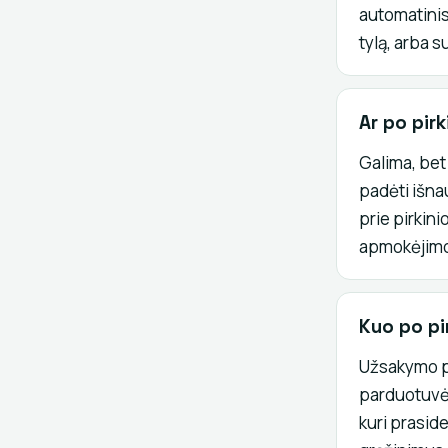
automatinis
tylą, arba 
Ar po pir
Galima, bet n
padėti išna
prie pirkini
apmokėjimo 
Kuo po pi
Užsakymo pa
parduotuvės
kuri praside