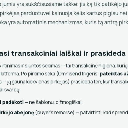
 jumis yra aukščiausiame taške: jis ką tik patikėjo j
pirkėjas parduotuvei kainuoja kelis kartus pigiau nei
eka yra automatinis mechanizmas, kuris tą antrą pir
asi transakciniai laiškai ir prasideda
tinimas ir siuntos sekimas — tai transakcinė higiena, kurią 
atforma. Po pirkimo seka (Omnisend trigeris:
pateiktas 
 — ją gauna kiekvienas pirkėjas) prasideda ten, kur transakc
al svarbą:
i padėkoti
— ne šablonu, o žmogiškai;
pirkėjo abejonę
(buyer's remorse) — patvirtinti, kad spre