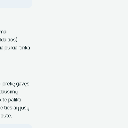
amai
 klaidos)
a puikiai tinka
i prekę gavęs
 klausimų
te palikti
tiesiai į jūsų
ždute.